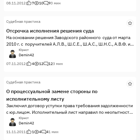
08.11.2012
7
10
9
3 мин
Судебная практика
Отсрочка исполнения решения суда
На основании решения Заводского районного суда от марта
2010 г. с поручителей А.Л.В., Ш.С.Е., Ш.А.С., Ш.Н.С., А.В.Ф. и
Л.А.В. солидарно взыскана задолженность по кредитному
Юрист
Demin42
договору в размере 15 459 650 руб. 63 коп. Данное
обязательство возникло из договора поручительства
07.11.2012
4
12
12
3 мин
заключенного между Сбербанком и Л. А.В.
Судебная практика
О процессуальной замене стороны по
исполнительному листу
Заключил договор уступки права требования задолженности
с юр.лицом. Исполнительный лист направил по неопытности
в Отдел службы судебных приставов, думал, что судебный
Юрист
Demin42
пристав осуществит замену взыскателя лично, т.к. имелась
по данным делам судебная практика.
11.11.2011
1
4
4
1 мин