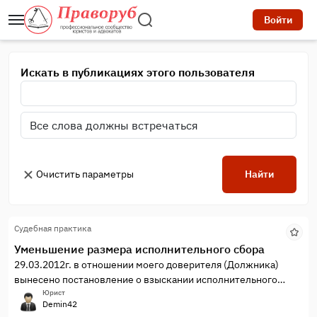
Войти
Искать в публикациях этого пользователя
Очистить параметры
Найти
Судебная практика
Уменьшение размера исполнительного сбора
29.03.2012г. в отношении моего доверителя (Должника)
вынесено постановление о взыскании исполнительного
сбора в размере 7% от суммы долга, что составило
Юрист
Demin42
1083575,54 рубля.