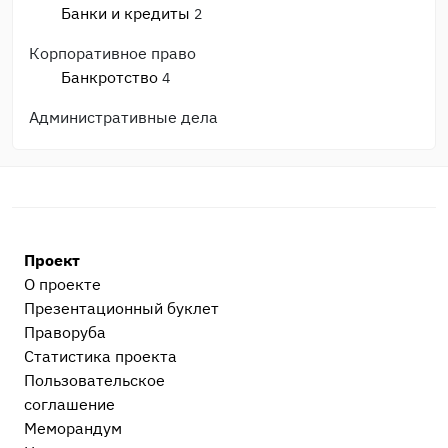
Банки и кредиты
2
Корпоративное право
Банкротство
4
Административные дела
Прочие административные дела
3
ГИБДД, ПДД, ДТП
2
Процессуальные вопросы и документы
Гражданский и арбитражный процесс
4
Проект
После приговора или решения суда
О проекте
Исполнительное производство
3
Презентационный букл​ет
Праворуба
Прочее
Статистика проекта
Остальные дела, не вошедшие в другие
Пользовательское
категории
1
соглашение
Меморандум