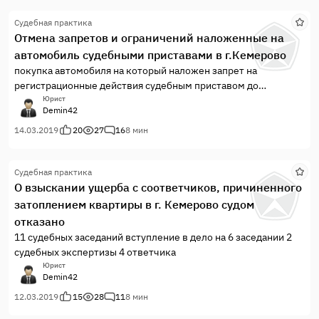
Судебная практика
Отмена запретов и ограничений наложенные на
автомобиль судебными приставами в г.Кемерово
покупка автомобиля на который наложен запрет на
регистрационные действия судебным приставом до
совершения сделки, арест до подачи иска и 3 арест в период
Юрист
Demin42
рассмотрения дела
14.03.2019
20
27
16
8 мин
Судебная практика
О взыскании ущерба с соответчиков, причиненного
затоплением квартиры в г. Кемерово судом
отказано
11 судебных заседаний вступление в дело на 6 заседании 2
судебных экспертизы 4 ответчика
Юрист
Demin42
12.03.2019
15
28
11
8 мин