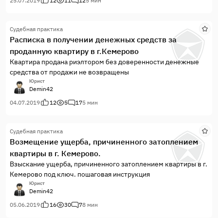
делает свой расчет неустойки и допускает ошибки в сроках и
25.07.2019
12
11
12
5 мин
суммах
Судебная практика
Расписка в получении денежных средств за
проданную квартиру в г.Кемерово
Квартира продана риэлтором без доверенности денежные
средства от продажи не возвращены
Юрист
Demin42
04.07.2019
12
5
17
5 мин
Судебная практика
Возмещение ущерба, причиненного затоплением
квартиры в г. Кемерово.
Взыскание ущерба, причиненного затоплением квартиры в г.
Кемерово под ключ. пошаговая инструкция
Юрист
Demin42
05.06.2019
16
30
7
8 мин