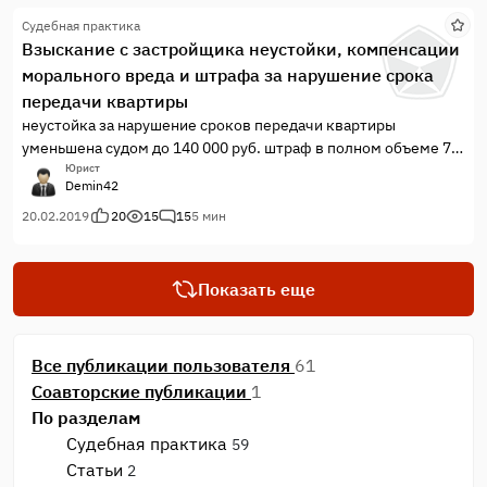
Судебная практика
Взыскание с застройщика неустойки, компенсации
морального вреда и штрафа за нарушение срока
передачи квартиры
неустойка за нарушение сроков передачи квартиры
уменьшена судом до 140 000 руб. штраф в полном объеме 75
000 руб. моральный вред 10000 руб.
Юрист
Demin42
20.02.2019
20
15
15
5 мин
Показать еще
Все публикации пользователя
61
Соавторские публикации
1
По разделам
Судебная практика
59
Статьи
2