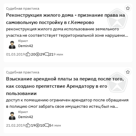
Судебная практика
Реконструкция жилого дома - признание права на
самовольную постройку в г.Кемерово
реконструкция жилого дома использование земельного
участка не соответствует территориальной зоне нарушение
санитарных норм и правил
Юрист
Demin42
01.03.2019
20
29
21
9 мин
Судебная практика
Взыскание арендной платы за период после того,
как создано препятствие Арендатору в его
пользовании
доступ к помещению ограничен арендатор после обращения
в полицию смог забрать свое имущество истец был на
предварительном заседании, а ответчик нет заявляем
Юрист
Demin42
ходатайства и получаем определение об оставлении иска без
рассмотрения
21.02.2019
19
10
5
4 мин