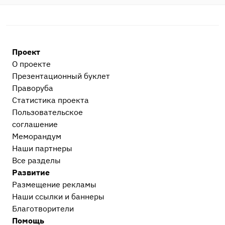
ГИБДД, ПДД, ДТП
2
Процессуальные вопросы и документы
Гражданский и арбитражный процесс
4
Проект
После приговора или решения суда
О проекте
Исполнительное производство
3
Презентационный букл​ет
Праворуба
Прочее
Статистика проекта
Остальные дела, не вошедшие в другие
Пользовательское
категории
1
соглашение
Меморандум
Наши партнеры
Все разделы
Развитие
Размещение рекламы
Наши ссылки и баннеры
Благотворители
Помощь