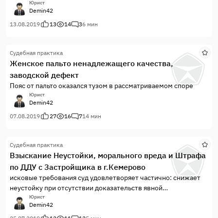
взыскать плату за период когда Арендатор помещением не
Юрист
Demin42
пользовался
13.08.2019
13
14
3
6 мин
Судебная практика
Женское пальто ненадлежащего качества,
заводской дефект
Пояс от пальто оказался тузом в рассматриваемом споре
Юрист
Demin42
07.08.2019
27
16
7
14 мин
Судебная практика
Взыскание Неустойки, морального вреда и Штрафа
по ДДУ с Застройщика в г.Кемерово
исковые требования суд удовлетворяет частично: снижает
неустойку при отсутствии доказательств явной
несоразмерности неустойки последствиям нарушения
Юрист
Demin42
обязательства. моральный вред оценивает в 1 000 руб. суд