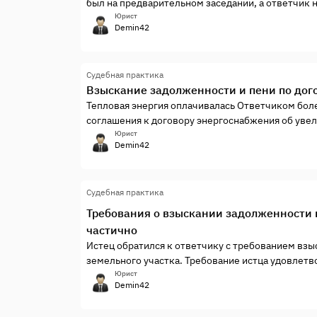
был на предварительном заседании, а ответчик нет заявляем хода
оставлении иска без рассмотрения
Юрист
Demin42
Судебная практика
Взыскание задолженности и пени по дог
Тепловая энергия оплачивалась Ответчиком боле
соглашения к договору энергоснабжения об уве
действия/ оферта/акцепт экспертное заключени
Юрист
Demin42
Судебная практика
Требования о взыскании задолженности 
частично
Истец обратился к ответчику с требованием взы
земельного участка. Требование истца удовлетв
момента:
Юрист
Demin42