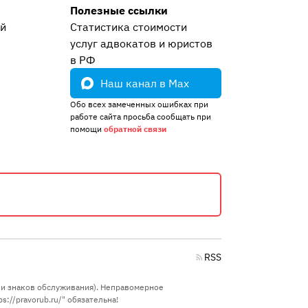
Полезные ссылки
ей
Статистика стоимости
услуг адвокатов и юристов
е
в РФ
Наш канал в Max
Обо всех замеченных ошибках при
работе сайта просьба сообщать при
помощи
обратной связи
RSS
в и знаков обслуживания). Неправомерное
://pravorub.ru/" обязательна!