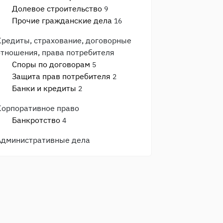
Долевое строительство
9
Прочие гражданские дела
16
Кредиты, страхование, договорные
отношения, права потребителя
Споры по договорам
5
Защита прав потребителя
2
Банки и кредиты
2
Корпоративное право
Банкротство
4
Административные дела
Прочие административные дела
3
ГИБДД, ПДД, ДТП
2
Процессуальные вопросы и
документы
Гражданский и арбитражный
процесс
4