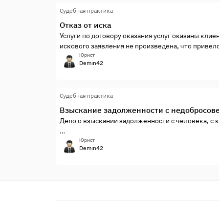
Судебная практика
Отказ от иска
Услуги по договору оказания услуг оказаны клие
искового заявления не произведена, что привел
Юрист
Demin42
Судебная практика
Взыскание задолженности с недобросове
Дело о взыскании задолженности с человека, с к
Юрист
Demin42
Когда-то взял его к себе в партнеры по бизнесу
оказался ненадежным человеком, начались прос
разбирательствам.