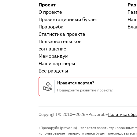
Проект
Раз
О проекте
Раз
Презентационный букл​ет
Наш
Праворуба
Бла
Статистика проекта
Пользовательское
соглашение
Меморандум
Наши партнеры
Все разделы
Нравится портал?
Поддержите развитие проекта!
Copyright © 2010—2026 «Pravorub»
Политика обр
«Праворуб» (pravorub) - является зарегистрированным
использование товарного знака будет преследоваться по