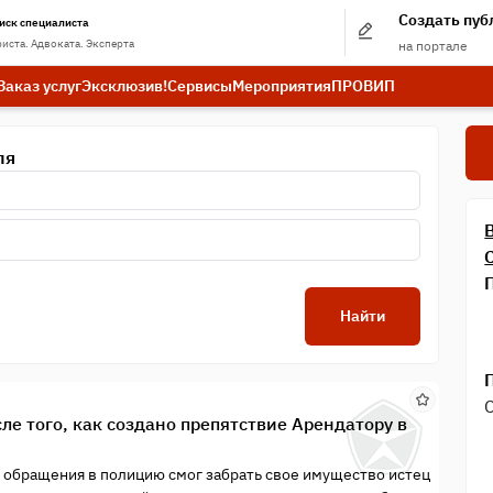
Создать пу
иск специалиста
иста. Адвоката. Эксперта
на портале
Заказ услуг
Эксклюзив!
Сервисы
Мероприятия
ПРО
ВИП
ля
Найти
ле того, как создано препятствие Арендатору в
 обращения в полицию смог забрать свое имущество истец