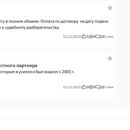
нту в полном объеме. Оплата по договору на дату подачи
о к судебному разбирательству.
11.11.2011
1
4
10
1 мин
стного партнера
оторым я учился и был знаком с 2001 г.
11.11.2011
0
3
22
1 мин
 и как чувствовал заключил с ним договор аренды. Но он
рочки по оплате, что привело к судебным