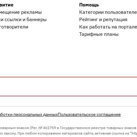
витие
Помощь
мещение рекламы
Категории пользовател
и ссылки и баннеры
Рейтинг и репутация
готворители
Как работать на портал
Тарифные планы
аботки персональных данных
Пользовательское соглашение
 товарным знаком (Рег. № 461759 в Государственном реестре товарных знако
 закону. При любом копировании материалов сайта, активная ссылка на "https