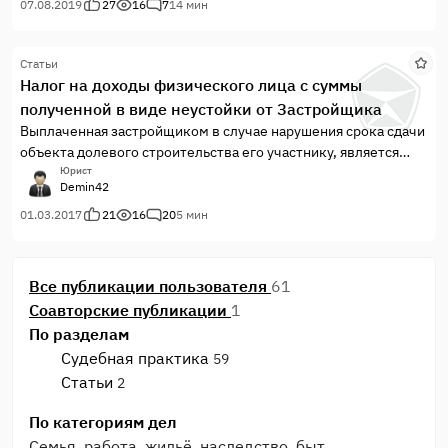
07.08.2019
27
16
7
14 мин
Статьи
Налог на доходы физического лица с суммы
полученной в виде неустойки от Застройщика
Выплаченная застройщиком в случае нарушения срока сдачи
объекта долевого строительства его участнику, является
доходом физического лица, облагаемым НДФЛ на общих
Юрист
Demin42
основаниях.
01.03.2017
21
16
20
5 мин
Все публикации пользователя
61
Соавторские публикации
1
По разделам
Судебная практика
59
Статьи
2
По категориям дел
Семья, работа, жильё, наследство, быт