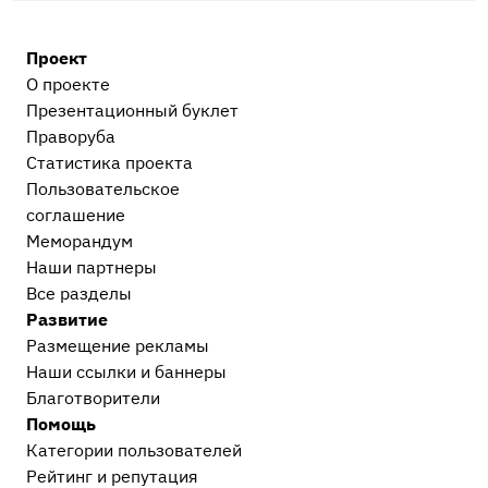
Гражданский и арбитражный процесс
4
Проект
После приговора или решения суда
О проекте
Исполнительное производство
3
Презентационный букл​ет
Праворуба
Прочее
Статистика проекта
Остальные дела, не вошедшие в другие
Пользовательское
категории
1
соглашение
Меморандум
Наши партнеры
Все разделы
Развитие
Размещение рекламы
Наши ссылки и баннеры
Благотворители
Помощь
Категории пользователей
Рейтинг и репутация