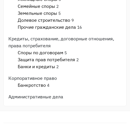
Семейные споры
2
Земельные споры
5
Долевое строительство
9
Прочие гражданские дела
16
Кредиты, страхование, договорные отношения,
права потребителя
Споры по договорам
5
Защита прав потребителя
2
Банки и кредиты
2
Корпоративное право
Банкротство
4
Административные дела
Прочие административные дела
3
ГИБДД, ПДД, ДТП
2
Процессуальные вопросы и документы
Гражданский и арбитражный процесс
4