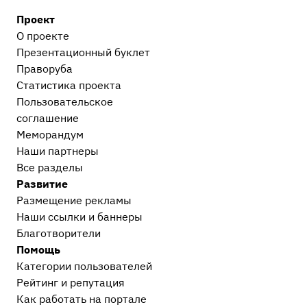
Проект
После приговора или решения суда
О проекте
Исполнительное производство
3
Презентационный букл​ет
Праворуба
Прочее
Статистика проекта
Остальные дела, не вошедшие в другие
Пользовательское
категории
1
соглашение
Меморандум
Наши партнеры
Все разделы
Развитие
Размещение рекламы
Наши ссылки и баннеры
Благотворители
Помощь
Категории пользователей
Рейтинг и репутация
Как работать на портале