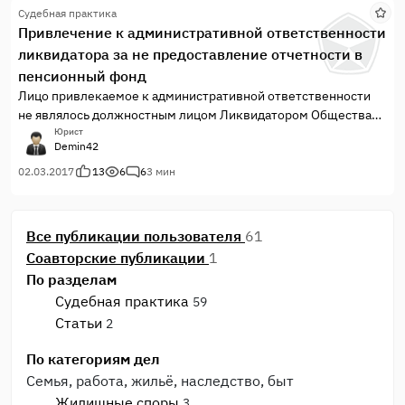
Судебная практика
Привлечение к административной ответственности
ликвидатора за не предоставление отчетности в
пенсионный фонд
Лицо привлекаемое к административной ответственности
не являлось должностным лицом Ликвидатором Общества
на дату составления протокола
Юрист
Demin42
02.03.2017
13
6
6
3 мин
Все публикации пользователя
61
Соавторские публикации
1
По разделам
Судебная практика
59
Статьи
2
По категориям дел
Семья, работа, жильё, наследство, быт
Жилищные споры
3