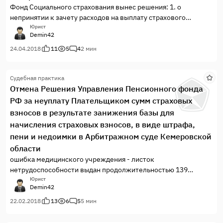
Фонд Социального страхования вынес решения: 1. о
непринятии к зачету расходов на выплату страхового
обеспечения по обязательному социальному страхованию на
Юрист
Demin42
случай временной нетрудоспособности и в связи с
материнством 2. о привлечении к ответственности,
24.04.2018
11
5
4
2 мин
начислены штрафы, пени и недоимка Фондом не принят к
оплате листок нетрудоспособности И.В., выданный
Судебная практика
лечебными учреждениями с нарушением п.46 Порядка
Отмена Решения Управления Пенсионного фонда
выдачи листков нетрудоспособности, утв. Приказом
РФ за неуплату Плательщиком сумм страховых
Министерства здравоохранения и социального развития РФ
от 29.06.2011г. № 624-н. листок нетрудоспособности выдан
взносов в результате занижения базы для
медицинским учреждением продолжительностью 139
начисления страховых взносов, в виде штрафа,
календарных дней, а не 140 дней.
пени и недоимки в Арбитражном суде Кемеровской
области
ошибка медицинского учреждения - листок
нетрудоспособности выдан продолжительностью 139
календарных дней ,вместо 140 Согласно п.46 Порядка
Юрист
Demin42
выдачи листков нетрудоспособности, утв. Приказом
Министерства здравоохранения и социального развития РФ
22.02.2018
13
6
5
5 мин
от 29.06.2011г. № 624-н