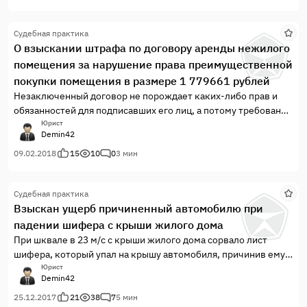
Судебная практика
О взыскании штрафа по договору аренды нежилого
помещения за нарушение права преимущественной
покупки помещения в размере 1 779661 рублей
Незаключенный договор не порождает каких-либо прав и
обязанностей для подписавших его лиц, а потому требование
истца о взыскании с ответчика штрафа за нарушение его
Юрист
Demin42
условий не подлежит удовлетворению.
09.02.2018
15
10
0
3 мин
Судебная практика
Взыскан ущерб причиненный автомобилю при
падении шифера с крыши жилого дома
При шквале в 23 м/с с крыши жилого дома сорвало лист
шифера, который упал на крышу автомобиля, причинив ему
ущерб в 88 000 руб. Управляющая компания иск не
Юрист
Demin42
признавала в силу наличия чрезвычайной и непреодолимой
силы
25.12.2017
21
38
7
5 мин