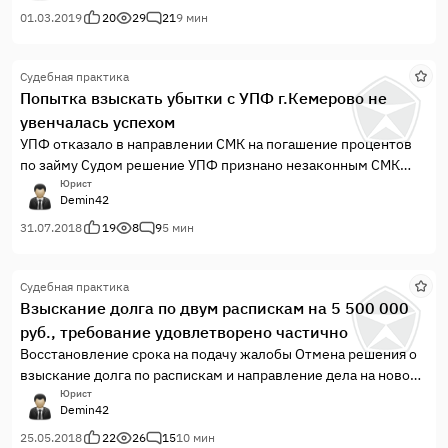
01.03.2019
20
29
21
9 мин
Судебная практика
Попытка взыскать убытки с УПФ г.Кемерово не
увенчалась успехом
УПФ отказало в направлении СМК на погашение процентов
по займу Судом решение УПФ признано незаконным СМК
направлены на погашение только после вступления решения
Юрист
Demin42
в з/с, что составило более 7 месяцев, когда договор займа
был заключен всего на 4 месяца истец истратил СМК и
31.07.2018
19
8
9
5 мин
переплатил проценты
Судебная практика
Взыскание долга по двум распискам на 5 500 000
руб., требование удовлетворено частично
Восстановление срока на подачу жалобы Отмена решения о
взыскание долга по распискам и направление дела на новое
рассмотрение Отмена определения о наложение ареста на
Юрист
Demin42
имущество бывшего супруга При новом рассмотрении в
требование в части взыскания 2 500 000 рублей отказано.
25.05.2018
22
26
15
10 мин