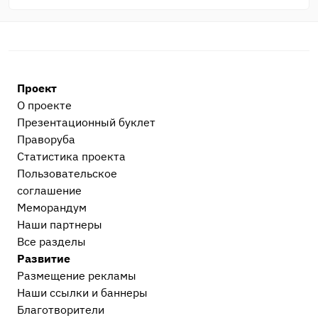
Прочие административные дела
3
ГИБДД, ПДД, ДТП
2
Процессуальные вопросы и документы
Гражданский и арбитражный процесс
4
Проект
После приговора или решения суда
О проекте
Исполнительное производство
3
Презентационный букл​ет
Праворуба
Прочее
Статистика проекта
Остальные дела, не вошедшие в другие
Пользовательское
категории
1
соглашение
Меморандум
Наши партнеры
Все разделы
Развитие
Размещение рекламы
Наши ссылки и баннеры
Благотворители