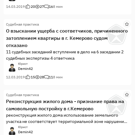
рассмотрения дела
14.03.2019
20
27
16
8 мин
Судебная практика
О взыскании ущерба с соответчиков, причиненного
затоплением квартиры в г. Кемерово судом
отказано
11 судебных заседаний вступление в дело на 6 заседании 2
судебных экспертизы 4 ответчика
Юрист
Demin42
12.03.2019
15
28
11
8 мин
Судебная практика
Реконструкция жилого дома - признание права на
самовольную постройку в г.Кемерово
реконструкция жилого дома использование земельного
участка не соответствует территориальной зоне нарушение
санитарных норм и правил
Юрист
Demin42