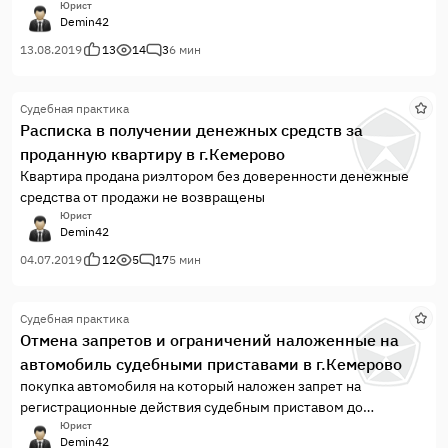
взыскать плату за период когда Арендатор помещением не
Юрист
Demin42
пользовался
13.08.2019
13
14
3
6 мин
Судебная практика
Расписка в получении денежных средств за
проданную квартиру в г.Кемерово
Квартира продана риэлтором без доверенности денежные
средства от продажи не возвращены
Юрист
Demin42
04.07.2019
12
5
17
5 мин
Судебная практика
Отмена запретов и ограничений наложенные на
автомобиль судебными приставами в г.Кемерово
покупка автомобиля на который наложен запрет на
регистрационные действия судебным приставом до
совершения сделки, арест до подачи иска и 3 арест в период
Юрист
Demin42